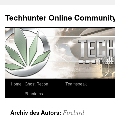
Techhunter Online Communit
Zum
Home
Ghost Recon
Teamspeak
Inhalt
Phantoms
springen
Firebird
Archiv des Autors: