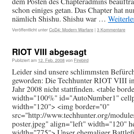
dem Posten des Chapteradmins beauftrag
schon einiges getan. Das Chapter hat n
nämlich Shishu. Shishu war …
Weiterl
Veröffentlicht unter
CoD4: Modern Warfare
|
3 Kommentare
RIOT VIII abgesagt
Publiziert am
12. Feb. 2008
von
Firebird
Leider sind unsere schlimmsten Befürch
geworden: Die Techhunter RIOT VIII in
Jahr 2008 nicht stattfinden. <table bor
width="100%" id="AutoNumber1" cellp
width="120"> <img border="0"
src="http://www.techhunter.org/module
poster.jpeg" align="left" width="120" 
width="775"> Unser ehemaliger Battlef