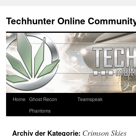
Techhunter Online Communit
Zum
Home
Ghost Recon
Teamspeak
Inhalt
Phantoms
springen
Crimson Skies
Archiv der Kategorie: