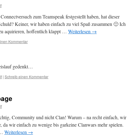
f
m Connectversuch zum Teamspeak festgestellt haben, hat dieser
t Schuld? Keiner, wir haben einfach zu viel Spaß zusammen 🙂 Ich
u aquirieren, hoffentlich klappt …
Weiterlesen
→
einen Kommentar
eislauf gedenkt…
f
|
Schreib einen Kommentar
page
f
ichtig, Community und nicht Clan! Warum – na recht einfach, wir
r, da wir einfach zu wenige bis garkeine Clanwars mehr spielen.
 …
Weiterlesen
→