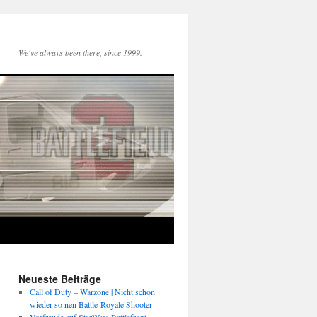
We've always been there, since 1999.
Neueste Beiträge
Call of Duty – Warzone | Nicht schon
wieder so nen Battle-Royale Shooter