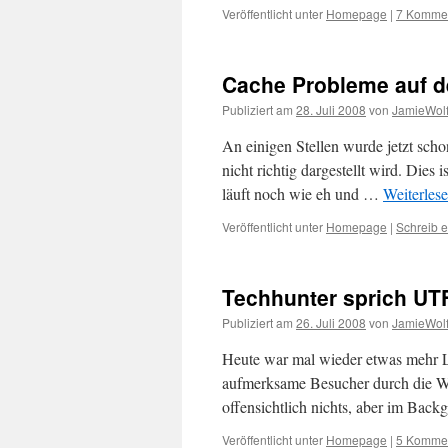
Veröffentlicht unter
Homepage
|
7 Komme
Cache Probleme auf 
Publiziert am
28. Juli 2008
von
JamieWol
An einigen Stellen wurde jetzt schon
nicht richtig dargestellt wird. Dies 
läuft noch wie eh und …
Weiterles
Veröffentlicht unter
Homepage
|
Schreib 
Techhunter sprich UT
Publiziert am
26. Juli 2008
von
JamieWol
Heute war mal wieder etwas mehr Lu
aufmerksame Besucher durch die Wa
offensichtlich nichts, aber im Bac
Veröffentlicht unter
Homepage
|
5 Komme