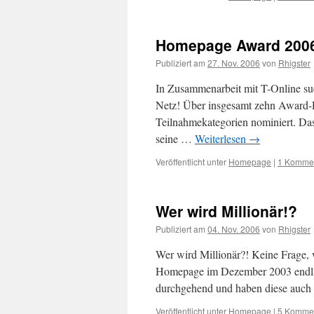
Homepage Award 200
Publiziert am
27. Nov. 2006
von
Rhigster
In Zusammenarbeit mit T-Online s
Netz! Über insgesamt zehn Award-
Teilnahmekategorien nominiert. Da
seine …
Weiterlesen
→
Veröffentlicht unter
Homepage
|
1 Komme
Wer wird Millionär!?
Publiziert am
04. Nov. 2006
von
Rhigster
Wer wird Millionär?! Keine Frage, 
Homepage im Dezember 2003 endlic
durchgehend und haben diese auch
Veröffentlicht unter
Homepage
|
5 Komme