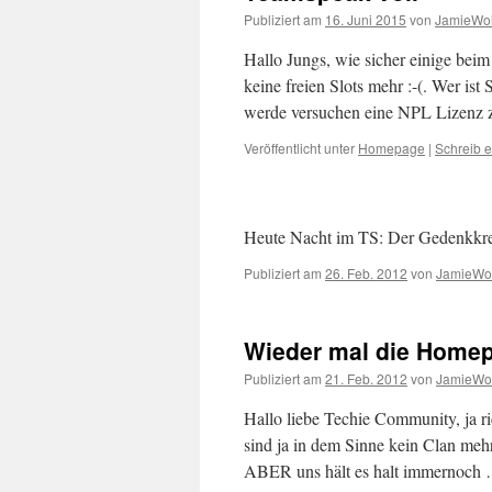
Publiziert am
16. Juni 2015
von
JamieWol
Hallo Jungs, wie sicher einige bei
keine freien Slots mehr :-(. Wer is
werde versuchen eine NPL Lizenz z
Veröffentlicht unter
Homepage
|
Schreib 
Heute Nacht im TS: Der Gedenkkr
Publiziert am
26. Feb. 2012
von
JamieWol
Wieder mal die Home
Publiziert am
21. Feb. 2012
von
JamieWol
Hallo liebe Techie Community, ja r
sind ja in dem Sinne kein Clan meh
ABER uns hält es halt immernoch