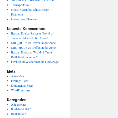
Vorfreude auf StarWars Battlefront
Teamspeak voll
Gratis Kisten bei Ghost Recon
Phantoms
Ghostrecon Phantom
Neueste Kommentare
Bastian Kreitz (Saris)
zu
World of
Tanks – Battlefield für Arme?
MIC_HOLY
zu
Treffen in der Zone
MIC_HOLY
zu
Treffen in der Zone
Bastian Kreitz
zu
World of Tanks –
Battlefield für Arme?
Firebird
zu
Wieder mal die Homepage
Meta
Anmelden
Eintrags-Feed
Kommentar-Feed
WordPress.org
Kategorien
Allgemeines
Battlefield 1942
Battlefield 2