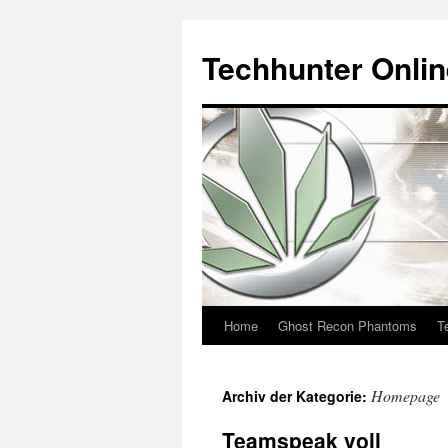
Techhunter Onli
Home
Ghost Recon Phantoms
T
Zum
Inhalt
Homepage
Archiv der Kategorie:
springen
Teamspeak voll