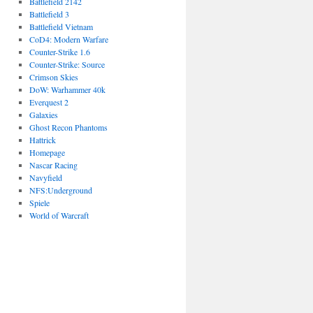
Battlefield 2142
Battlefield 3
Battlefield Vietnam
CoD4: Modern Warfare
Counter-Strike 1.6
Counter-Strike: Source
Crimson Skies
DoW: Warhammer 40k
Everquest 2
Galaxies
Ghost Recon Phantoms
Hattrick
Homepage
Nascar Racing
Navyfield
NFS:Underground
Spiele
World of Warcraft