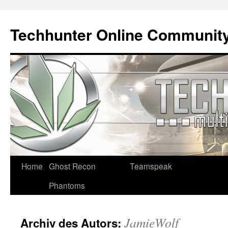
Techhunter Online Communit
Zum
Home
Ghost Recon
Teamspeak
Inhalt
Phantoms
springen
JamieWolf
Archiv des Autors: