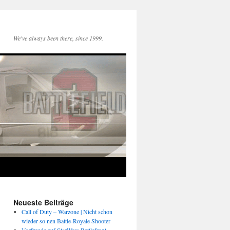
We've always been there, since 1999.
Neueste Beiträge
Call of Duty – Warzone | Nicht schon
wieder so nen Battle-Royale Shooter