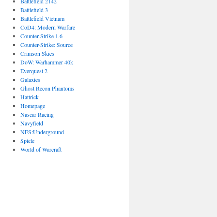
Battlefield 2142
Battlefield 3
Battlefield Vietnam
CoD4: Modern Warfare
Counter-Strike 1.6
Counter-Strike: Source
Crimson Skies
DoW: Warhammer 40k
Everquest 2
Galaxies
Ghost Recon Phantoms
Hattrick
Homepage
Nascar Racing
Navyfield
NFS:Underground
Spiele
World of Warcraft