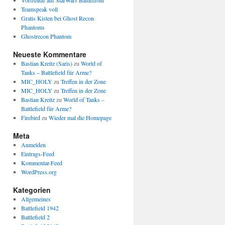
Vorfreude auf StarWars Battlefront
Teamspeak voll
Gratis Kisten bei Ghost Recon
Phantoms
Ghostrecon Phantom
Neueste Kommentare
Bastian Kreitz (Saris)
zu
World of
Tanks – Battlefield für Arme?
MIC_HOLY
zu
Treffen in der Zone
MIC_HOLY
zu
Treffen in der Zone
Bastian Kreitz
zu
World of Tanks –
Battlefield für Arme?
Firebird
zu
Wieder mal die Homepage
Meta
Anmelden
Eintrags-Feed
Kommentar-Feed
WordPress.org
Kategorien
Allgemeines
Battlefield 1942
Battlefield 2