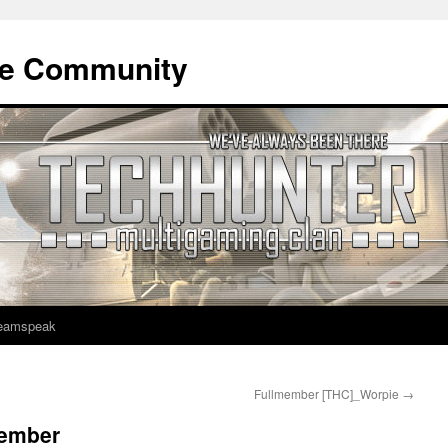
ne Community
eamspeak
Fullmember [THC]_Worpie
→
member