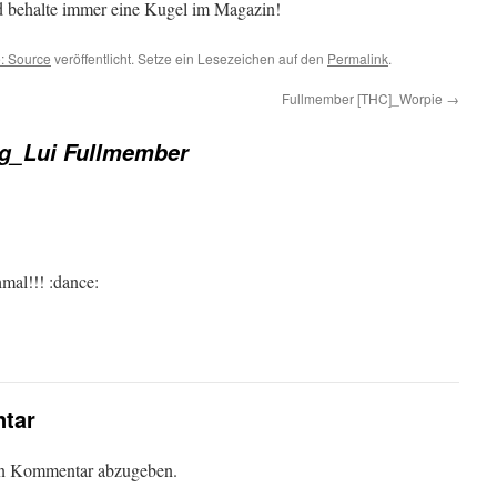
 behalte immer eine Kugel im Magazin!
e: Source
veröffentlicht. Setze ein Lesezeichen auf den
Permalink
.
Fullmember [THC]_Worpie
→
g_Lui Fullmember
mal!!! :dance:
tar
en Kommentar abzugeben.