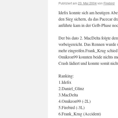
Publiziert am
23. Mai 2004
von
Firebird
Idefix konnte sich am heutigen Ab
den Sieg sichern, da das Pacecar dr
anführte kam in der Gelb-Phase noc
Der bis dato 2. MacDelta folgte de
vorbeigereicht. Das Rennen wurde u
mehr eingreifen.
Frank_Krug schied b
Omikron99 konnten beide nichts meh
Crash lädiert und konnte somit nic
Ranking:
1.Idefix
2.Daniel_Glinz
3.MacDelta
4.Omikron99 (-2L)
5.Firebird (-3L)
6.Frank_Krug (Accident)