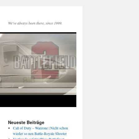
We've always been there, since 1999.
Neueste Beiträge
Call of Duty – Warzone | Nicht schon
wieder so nen Battle-Royale Shooter