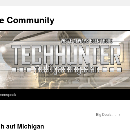
ne Community
eamspeak
Big Deals …
→
ch auf Michigan