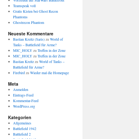
Vorfreude auf StarWars Battlefront
Teamspeak voll
Gratis Kisten bei Ghost Recon
Phantoms
Ghostrecon Phantom
Neueste Kommentare
Bastian Kreitz (Saris)
zu
World of
Tanks – Battlefield für Arme?
MIC_HOLY
zu
Treffen in der Zone
MIC_HOLY
zu
Treffen in der Zone
Bastian Kreitz
zu
World of Tanks –
Battlefield für Arme?
Firebird
zu
Wieder mal die Homepage
Meta
Anmelden
Eintrags-Feed
Kommentar-Feed
WordPress.org
Kategorien
Allgemeines
Battlefield 1942
Battlefield 2