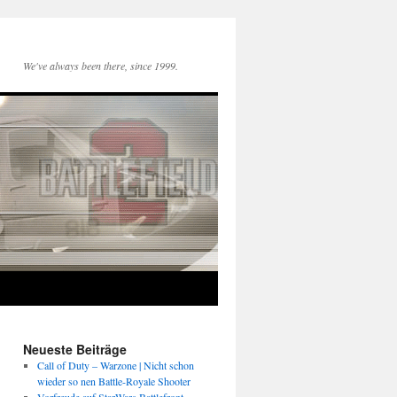
We've always been there, since 1999.
Neueste Beiträge
Call of Duty – Warzone | Nicht schon
wieder so nen Battle-Royale Shooter