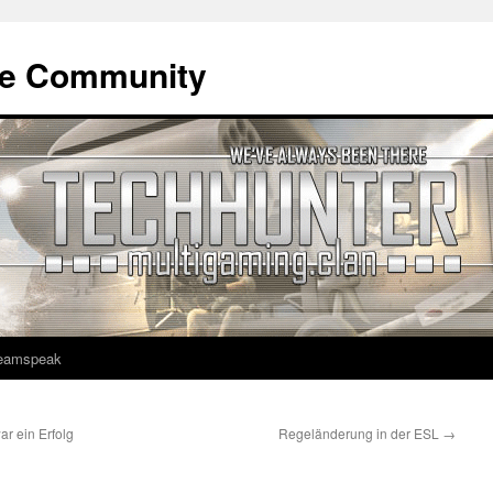
ne Community
eamspeak
r ein Erfolg
Regeländerung in der ESL
→