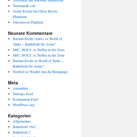
Vorfreude auf StarWars Battlefront
Teamspeak voll
Gratis Kisten bei Ghost Recon
Phantoms
Ghostrecon Phantom
Neueste Kommentare
Bastian Kreitz (Saris)
zu
World of
Tanks – Battlefield für Arme?
MIC_HOLY
zu
Treffen in der Zone
MIC_HOLY
zu
Treffen in der Zone
Bastian Kreitz
zu
World of Tanks –
Battlefield für Arme?
Firebird
zu
Wieder mal die Homepage
Meta
Anmelden
Eintrags-Feed
Kommentar-Feed
WordPress.org
Kategorien
Allgemeines
Battlefield 1942
Battlefield 2