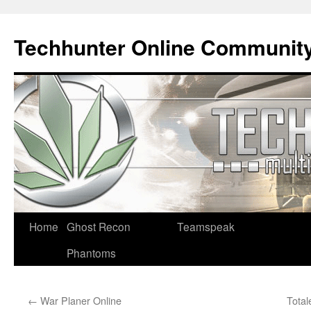
Techhunter Online Communit
Zum
Home
Ghost Recon
Teamspeak
Inhalt
Phantoms
springen
←
War Planer Online
Tota