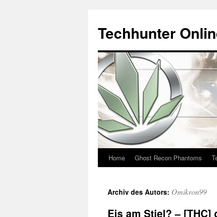
Techhunter Onli
Home
Ghost Recon Phantoms
T
Zum
Inhalt
Omikron99
Archiv des Autors:
springen
Eis am Stiel? – [THC] 