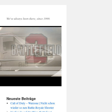
We've always been there, since 1999.
Neueste Beiträge
Call of Duty – Warzone | Nicht schon
wieder so nen Battle-Royale Shooter