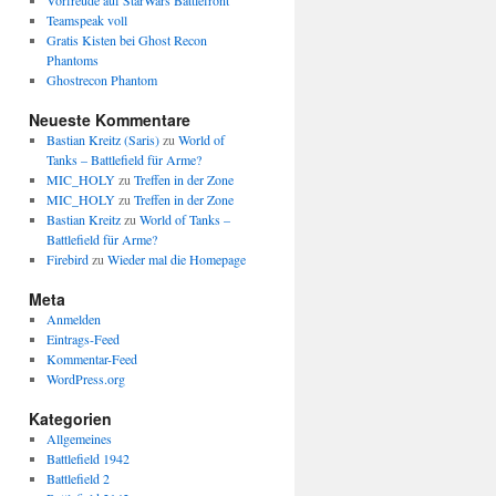
Vorfreude auf StarWars Battlefront
Teamspeak voll
Gratis Kisten bei Ghost Recon
Phantoms
Ghostrecon Phantom
Neueste Kommentare
Bastian Kreitz (Saris)
zu
World of
Tanks – Battlefield für Arme?
MIC_HOLY
zu
Treffen in der Zone
MIC_HOLY
zu
Treffen in der Zone
Bastian Kreitz
zu
World of Tanks –
Battlefield für Arme?
Firebird
zu
Wieder mal die Homepage
Meta
Anmelden
Eintrags-Feed
Kommentar-Feed
WordPress.org
Kategorien
Allgemeines
Battlefield 1942
Battlefield 2