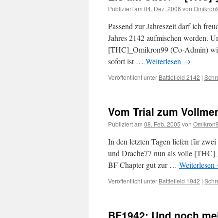
Publiziert am
04. Dez. 2006
von
Omikron
Passend zur Jahreszeit darf ich fre
Jahres 2142 aufmischen werden. 
[THC]_Omikron99 (Co-Admin) wird s
sofort ist …
Weiterlesen
→
Veröffentlicht unter
Battlefield 2142
|
Schr
Vom Trial zum Vollm
Publiziert am
08. Feb. 2005
von
Omikron
In den letzten Tagen liefen für zwei
und Drache77 nun als volle [THC]_
BF Chapter gut zur …
Weiterlesen
Veröffentlicht unter
Battlefield 1942
|
Schr
BF1942: Und noch meh