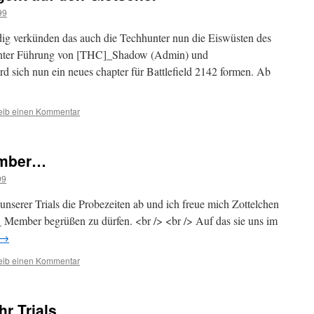
99
udig verkünden das auch die Techhunter nun die Eiswüsten des
Unter Führung von [THC]_Shadow (Admin) und
ich nun ein neues chapter für Battlefield 2142 formen. Ab
eib einen Kommentar
ember…
99
 unserer Trials die Probezeiten ab und ich freue mich Zottelchen
 Member begrüßen zu dürfen. <br /> <br /> Auf das sie uns im
→
eib einen Kommentar
r Trials