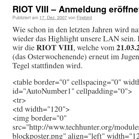
RIOT VIII – Anmeldung eröffne
Publiziert am
17. Dez. 2007
von
Firebird
Wie schon in den letzten Jahren wird na
wieder das Highlight unsere LAN sein. 
RIOT VIII
21.03.
wir die
, welche vom
(das Osterwochenende) erneut im Jugen
Tegel stattfinden wird.
<table border="0" cellspacing="0" wi
id="AutoNumber1" cellpadding="0">
<tr>
<td width="120">
<img border="0"
src="http://www.techhunter.org/module
blockposter.png" align="left" width="