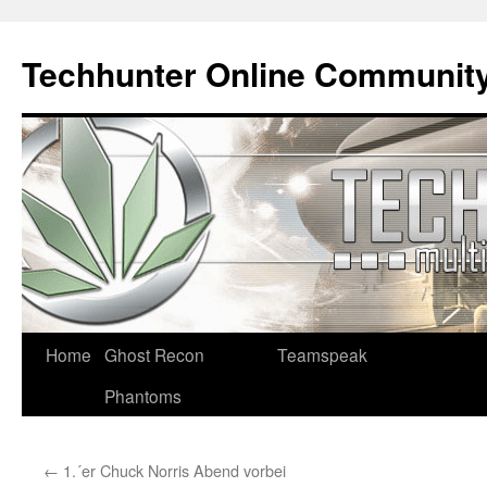
Techhunter Online Communit
Zum
Home
Ghost Recon
Teamspeak
Inhalt
Phantoms
springen
←
1.´er Chuck Norris Abend vorbei