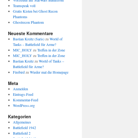
Vorfreude auf StarWars Battlefront
Teamspeak voll
Gratis Kisten bei Ghost Recon
Phantoms
Ghostrecon Phantom
Neueste Kommentare
Bastian Kreitz (Saris)
zu
World of
Tanks – Battlefield für Arme?
MIC_HOLY
zu
Treffen in der Zone
MIC_HOLY
zu
Treffen in der Zone
Bastian Kreitz
zu
World of Tanks –
Battlefield für Arme?
Firebird
zu
Wieder mal die Homepage
Meta
Anmelden
Eintrags-Feed
Kommentar-Feed
WordPress.org
Kategorien
Allgemeines
Battlefield 1942
Battlefield 2