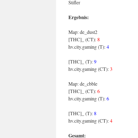
Stifler
Ergebnis:
Map: de_dust2
[THC]_ (CT):
8
hv.city.gaming (T):
4
[THC]_ (T):
9
hv.city.gaming (CT):
3
Map: de_cbble
[THC]_ (CT):
6
hv.city.gaming (T):
6
[THC]_ (T):
8
hv.city.gaming (CT):
4
Gesamt: