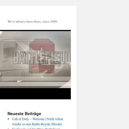
We've always been there, since 1999.
Neueste Beiträge
Call of Duty – Warzone | Nicht schon
wieder so nen Battle-Royale Shooter