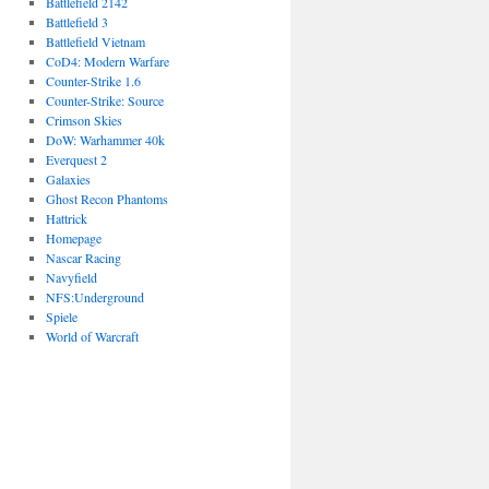
Battlefield 2142
Battlefield 3
Battlefield Vietnam
CoD4: Modern Warfare
Counter-Strike 1.6
Counter-Strike: Source
Crimson Skies
DoW: Warhammer 40k
Everquest 2
Galaxies
Ghost Recon Phantoms
Hattrick
Homepage
Nascar Racing
Navyfield
NFS:Underground
Spiele
World of Warcraft