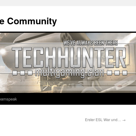
ne Community
eamspeak
Erster ESL War und…
→