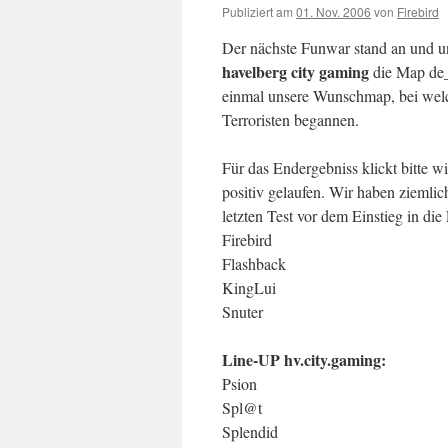
Publiziert am
01. Nov. 2006
von
Firebird
Der nächste Funwar stand an und 
havelberg city gaming
die Map de_
einmal unsere Wunschmap, bei welc
Terroristen begannen.
Für das Endergebniss klickt bitte w
positiv gelaufen. Wir haben ziemli
letzten Test vor dem Einstieg in di
Firebird
Flashback
KingLui
Snuter
Line-UP hv.city.gaming:
Psion
Spl@t
Splendid