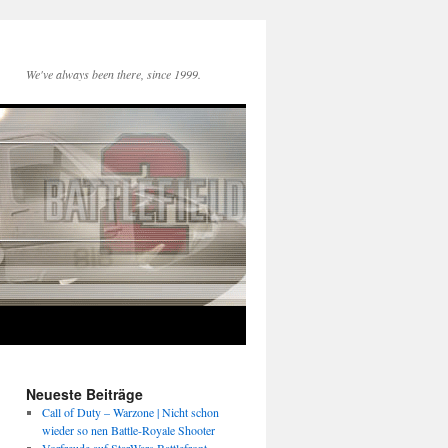
We've always been there, since 1999.
Neueste Beiträge
Call of Duty – Warzone | Nicht schon
wieder so nen Battle-Royale Shooter