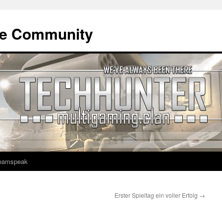
ne Community
eamspeak
Erster Spieltag ein voller Erfolg
→