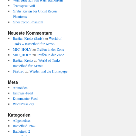
Vorfreude auf StarWars Battlefront
Teamspeak voll
Gratis Kisten bei Ghost Recon
Phantoms
Ghostrecon Phantom
Neueste Kommentare
Bastian Kreitz (Saris)
zu
World of
Tanks – Battlefield für Arme?
MIC_HOLY
zu
Treffen in der Zone
MIC_HOLY
zu
Treffen in der Zone
Bastian Kreitz
zu
World of Tanks –
Battlefield für Arme?
Firebird
zu
Wieder mal die Homepage
Meta
Anmelden
Eintrags-Feed
Kommentar-Feed
WordPress.org
Kategorien
Allgemeines
Battlefield 1942
Battlefield 2