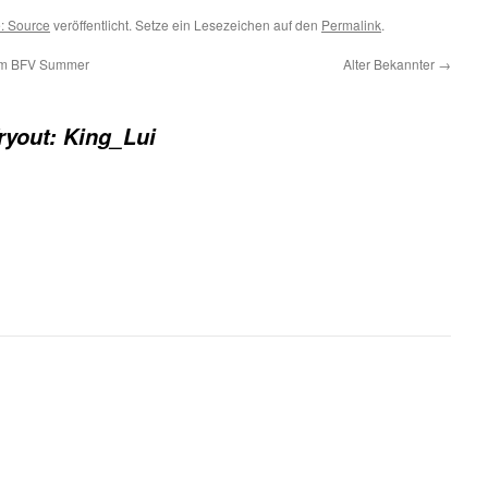
e: Source
veröffentlicht. Setze ein Lesezeichen auf den
Permalink
.
dem BFV Summer
Alter Bekannter
→
ryout: King_Lui