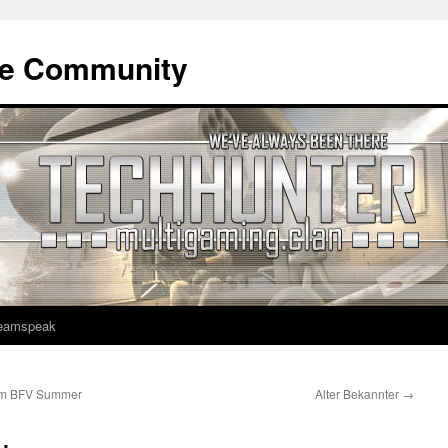
ne Community
eamspeak
dem BFV Summer
Alter Bekannter
→