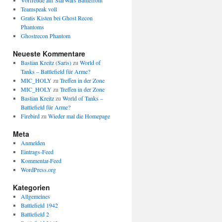
Vorfreude auf StarWars Battlefront
Teamspeak voll
Gratis Kisten bei Ghost Recon
Phantoms
Ghostrecon Phantom
Neueste Kommentare
Bastian Kreitz (Saris)
zu
World of
Tanks – Battlefield für Arme?
MIC_HOLY
zu
Treffen in der Zone
MIC_HOLY
zu
Treffen in der Zone
Bastian Kreitz
zu
World of Tanks –
Battlefield für Arme?
Firebird
zu
Wieder mal die Homepage
Meta
Anmelden
Eintrags-Feed
Kommentar-Feed
WordPress.org
Kategorien
Allgemeines
Battlefield 1942
Battlefield 2