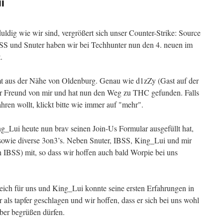
i
ldig wie wir sind, vergrößert sich unser Counter-Strike: Source
IBSS und Snuter haben wir bei Techhunter nun den 4. neuen im
.
mt aus der Nähe von Oldenburg. Genau wie d1zZy (Gast auf der
ter Freund von mir und hat nun den Weg zu THC gefunden. Falls
hren wollt, klickt bitte wie immer auf "mehr".
_Lui heute nun brav seinen Join-Us Formular ausgefüllt hat,
sowie diverse 3on3’s. Neben Snuter, IBSS, King_Lui und mir
n IBSS) mit, so dass wir hoffen auch bald Worpie bei uns
eich für uns und King_Lui konnte seine ersten Erfahrungen in
als tapfer geschlagen und wir hoffen, dass er sich bei uns wohl
mber begrüßen dürfen.