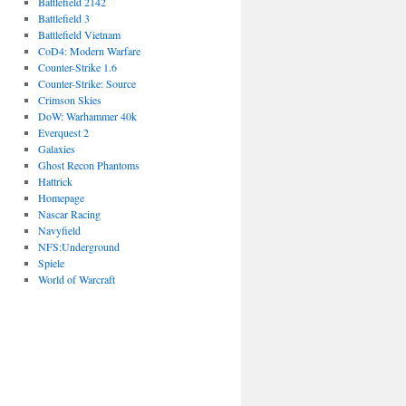
Battlefield 2142
Battlefield 3
Battlefield Vietnam
CoD4: Modern Warfare
Counter-Strike 1.6
Counter-Strike: Source
Crimson Skies
DoW: Warhammer 40k
Everquest 2
Galaxies
Ghost Recon Phantoms
Hattrick
Homepage
Nascar Racing
Navyfield
NFS:Underground
Spiele
World of Warcraft