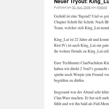
Neuer Tryout: King_Lu
Publiziert am
03. Aug. 2006
von
Firebird
Geduld ist eine Tugend! Und so gedu
Chapter Schritt für Schritt. Nach 
Team, welcher sich King_Lui nennt
King_Lui ist 22 Jahre alt und kom
Riot IV) ist auch King_Lui ein gu
ihr weitere Details zu King_Lui erfa
Euer Techhunter Clan
Nachdem King
haben wir direkt 2 5on5’s gemacht 
spielte noch Worpie (ein Freund vo
begrüßen zu dürfen.
Insgesamt war der Abend sehr lehrr
Clan-Wars machen. Er hat sich mehr 
fühlt und wir ihn bald als Full-Me