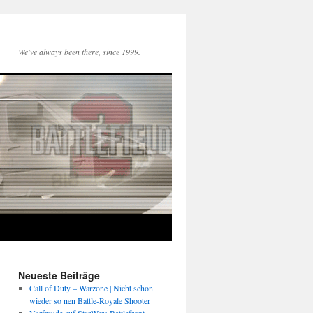
We've always been there, since 1999.
Neueste Beiträge
Call of Duty – Warzone | Nicht schon
wieder so nen Battle-Royale Shooter