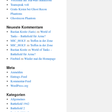
Vorfreude auf StarWars Battlefront
Teamspeak voll
Gratis Kisten bei Ghost Recon
Phantoms
Ghostrecon Phantom
Neueste Kommentare
Bastian Kreitz (Saris)
zu
World of
Tanks – Battlefield für Arme?
MIC_HOLY
zu
Treffen in der Zone
MIC_HOLY
zu
Treffen in der Zone
Bastian Kreitz
zu
World of Tanks –
Battlefield für Arme?
Firebird
zu
Wieder mal die Homepage
Meta
Anmelden
Eintrags-Feed
Kommentar-Feed
WordPress.org
Kategorien
Allgemeines
Battlefield 1942
Battlefield 2