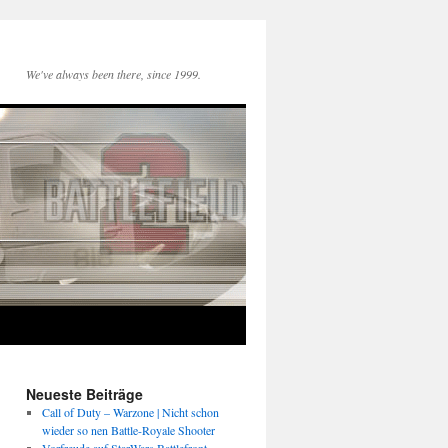
We've always been there, since 1999.
Neueste Beiträge
Call of Duty – Warzone | Nicht schon
wieder so nen Battle-Royale Shooter