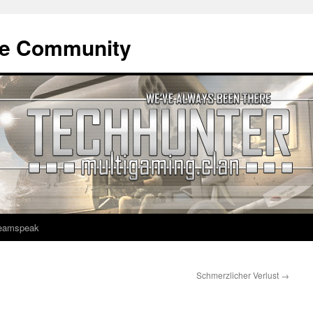
ne Community
eamspeak
Schmerzlicher Verlust
→