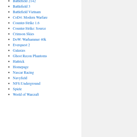
Battlefield 2142
Battlefield 3
Battlefield Vietnam
CoD4: Modern Warfare
Counter-Strike 1.6
Counter-Strike: Source
Crimson Skies
DoW: Warhammer 40k
Everquest 2
Galaxies
Ghost Recon Phantoms
Hattrick
Homepage
Nascar Racing
Navyfield
NFS:Underground
Spiele
World of Warcraft