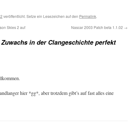
42
veröffentlicht. Setze ein Lesezeichen auf den
Permalink
.
on Skies 2 auf
Nascar 2003 Patch beta 1.1.02
→
 Zuwachs in der Clangeschichte perfekt
illkommen.
ndlanger hier *gg*, aber trotzdem gibt’s auf fast alles eine