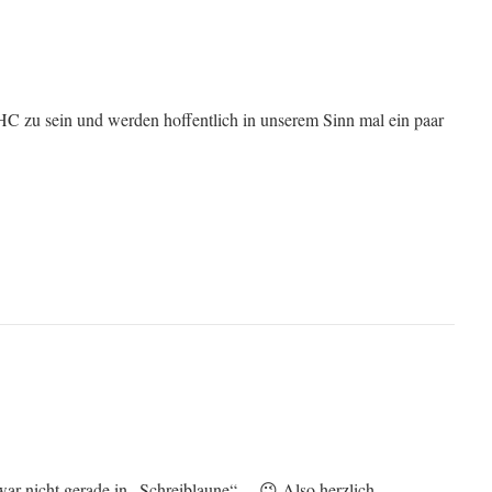
HC zu sein und werden hoffentlich in unserem Sinn mal ein paar
 war nicht gerade in „Schreiblaune“… 😉 Also herzlich