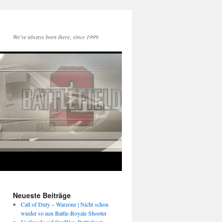
We've always been there, since 1999.
Neueste Beiträge
Call of Duty – Warzone | Nicht schon
wieder so nen Battle-Royale Shooter