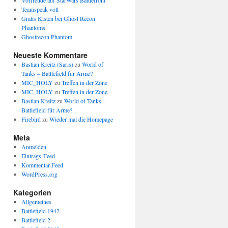
Vorfreude auf StarWars Battlefront
Teamspeak voll
Gratis Kisten bei Ghost Recon
Phantoms
Ghostrecon Phantom
Neueste Kommentare
Bastian Kreitz (Saris)
zu
World of
Tanks – Battlefield für Arme?
MIC_HOLY
zu
Treffen in der Zone
MIC_HOLY
zu
Treffen in der Zone
Bastian Kreitz
zu
World of Tanks –
Battlefield für Arme?
Firebird
zu
Wieder mal die Homepage
Meta
Anmelden
Eintrags-Feed
Kommentar-Feed
WordPress.org
Kategorien
Allgemeines
Battlefield 1942
Battlefield 2