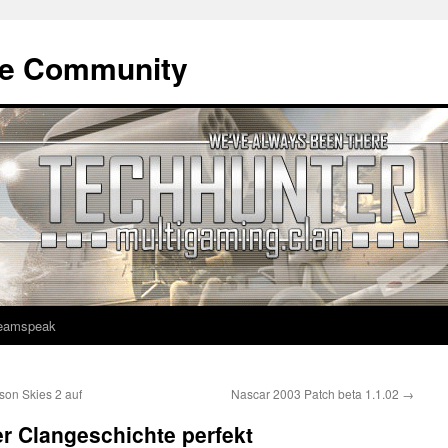
ne Community
eamspeak
on Skies 2 auf
Nascar 2003 Patch beta 1.1.02
→
r Clangeschichte perfekt