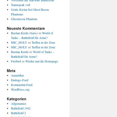
Vorfreude auf StarWars Battlefront
Teamspeak voll
Gratis Kisten bei Ghost Recon
Phantoms
Ghostrecon Phantom
Neueste Kommentare
Bastian Kreitz (Saris)
zu
World of
Tanks – Battlefield für Arme?
MIC_HOLY
zu
Treffen in der Zone
MIC_HOLY
zu
Treffen in der Zone
Bastian Kreitz
zu
World of Tanks –
Battlefield für Arme?
Firebird
zu
Wieder mal die Homepage
Meta
Anmelden
Eintrags-Feed
Kommentar-Feed
WordPress.org
Kategorien
Allgemeines
Battlefield 1942
Battlefield 2