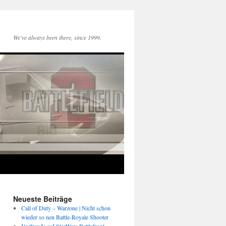
We've always been there, since 1999.
Neueste Beiträge
Call of Duty – Warzone | Nicht schon
wieder so nen Battle-Royale Shooter