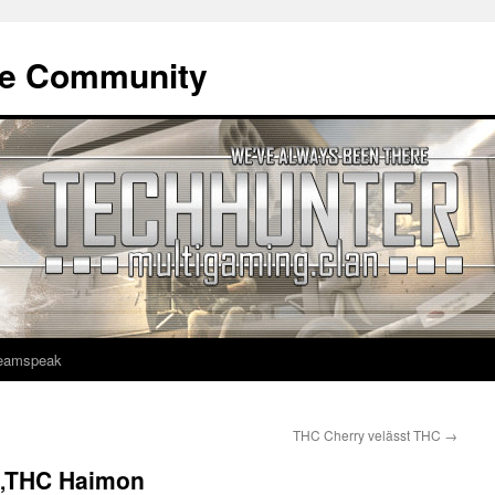
ne Community
eamspeak
THC Cherry velässt THC
→
 „THC Haimon