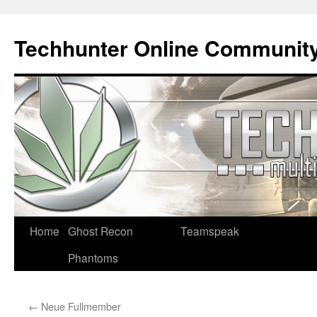
Techhunter Online Communit
Zum
Home
Ghost Recon
Teamspeak
Inhalt
Phantoms
springen
←
Neue Fullmember